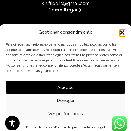
xin.friperie@gmail.com
Cómo llegar
Gestionar consentimiento
Legal
Para ofrecer las mejores experiencias, utilizamos tecnologías como las
cookies para almacenar y/o acceder a la información del dispositivo. El
Aviso legal
consentimiento de estas tecnologías nos permitirá procesar datos como el
Política de privacidad
comportamiento de navegación o las identificaciones únicas en este sitio.
No consentir o retirar el consentimiento, puede afectar negativamente a
Política de cookies (UE)
ciertas características y funciones.
Política de envíos y devoluciones
Aceptar
Accesibilidad
Denegar
Ver preferencias
Política de cookies
Política de privacidad
Aviso legal