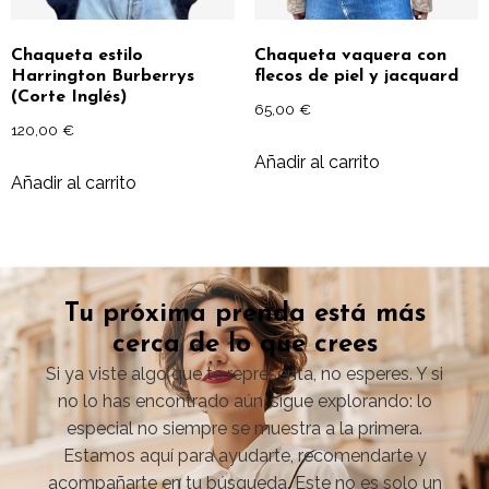
Chaqueta estilo
Chaqueta vaquera con
Harrington Burberrys
flecos de piel y jacquard
(Corte Inglés)
65,00
€
120,00
€
Añadir al carrito
Añadir al carrito
Tu próxima prenda está más
cerca de lo que crees
Si ya viste algo que te representa, no esperes. Y si
no lo has encontrado aún, sigue explorando: lo
especial no siempre se muestra a la primera.
Estamos aquí para ayudarte, recomendarte y
acompañarte en tu búsqueda. Este no es solo un